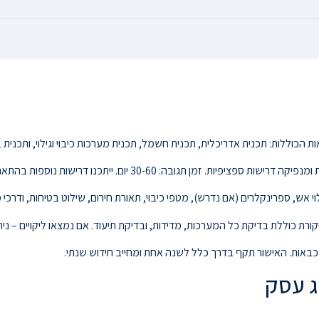
כוללות: תכנית אדריכלית, תכנית חשמל, תכנית מערכות כיבוי וגילוי, ותכנית ב
. זמן תגובה: 30-60 יום. ייתכנו דרישות נוספות בהתאם לסוג העסק.
ש, ספרינקלרים (אם נדרש), מטפי כיבוי, תאורת חירום, שילוט בטיחות, ודרכי מ
 כוללת בדיקת כל המערכות, מדידות, ובדיקת תיעוד. אם נמצאו ליקויים – ניתן 
באות. האישור תקף בדרך כלל לשנה אחת ומחייב חידוש שנתי.
ג עסק