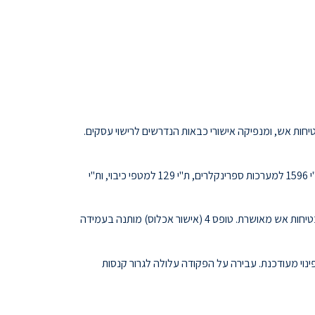
ות אש, ומנפיקה אישורי כבאות הנדרשים לרישוי עסקים.
מפתח ומעדכן את התקנים הישראליים בתחום בטיחות אש. תקנים מרכזיים כוללים: ת"י 1220 למערכות גילוי אש, ת"י 1596 למערכות ספרינקלרים, ת"י 129 למטפי כיבוי, ות"י
מגדיר דרישות בטיחות אש עבור מבנים חדשים ומבנים עוברים שינוי ייעוד. כל בקשה להיתר בנייה חייבת לכלול תכנית בטיחות אש מאושרת. טופס 4 (אישור אכלוס) מותנה בעמידה
ינוי מעודכנת. עבירה על הפקודה עלולה לגרור קנסות