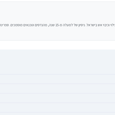
 מהנדסים וטכנאים מוסמכים. ספרינקלרים, גילוי עשן, מטפים, כיבוי בגז ואישורי כבאות.