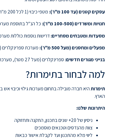
עסקים קטנים (עד 100 מ"ר):
מטפי כיבוי (1 לכל 200 מ"ר), גלאי עשן, תאורת חירום, שלט יציאת חירום, ודלת פניקה. עלות ממוצעת: 1,200-3,200 שקל.
חנויות ומשרדים (100-500 מ"ר):
כל הנ"ל בתוספת מערכת גילוי 
מסעדות ומטבחים מסחריים:
דרישות נוספות כוללות מערכ
מפעלים ומחסנים (מעל 500 מ"ר):
מערכת ספרינקלרים (בהתאם 
בנייני מגורים חדשים:
ספרינקלרים (מעל 27 מטר), מערכת גילוי אש בשטחים משותפים, תאורת חירום, ומערכת שחרור עשן. חובת טופס 4 מכבאות.
למה לבחור בתימרות?
תימרות
הארץ.
היתרונות שלנו:
ניסיון של 20+ שנים בתכנון, התקנה ותחזוקה
צוות מהנדסים וטכנאים מוסמכים
ליווי מלא מהתכנון ועד לקבלת אישור כבאות