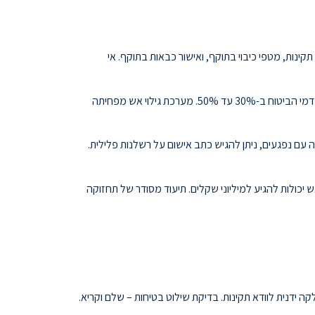
קינות, מטפי כיבוי בתוקף, ואישור כבאות בתוקף. אי
התקנת מערכות בטיחות אש מתקדמות מזכה בהנחות משמעותיות בדמי הביטוח. מערכת ספרינקלרים יכולה להפחית את דמי הביטוח ב-30% עד 50%. מערכת גילוי אש מפחיתה
עם נפגעים, ניתן להגיש כתב אישום על רשלנות פלילית.
כולות להגיע למיליוני שקלים. תיעוד מסודר של תחזוקה
קה ידנית לוודא תקינות. בדיקת שילוט בטיחות – שלם וקריא.