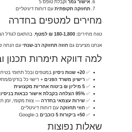
אישור גמר
וקבלת טופס 5
תחזוקה תקופתית
עם דוחות דיגיטליים
מחירים למטפים בחדרה
טווח מחירים:
180-1,800 ₪ למטף
, בהתאם לגודל המ
אנחנו מציעים גם
חוזה תחזוקה רב-שנתי
עם הנחה של 15-25% מהמחיר השנתי — מתאים לעסקים שרוצים לסגור את נושא הבטיחות ל
למה דווקא תימרות תכנון וב
✅
20+ שנות ניסיון
במטפים ובכל תחומי בטיח
✅
רישיון משרד הפנים
+ רישוי כל בודקים/מתק
✅
5 מיליון ₪ ביטוח אחריות מקצועית
✅
95% הצלחה בקבלת אישור כבאות בניסיון ראשון
✅
שירות עצמאי בחדרה
— צוות מקומי, זמן ת
✅
חוזי תחזוקה
עם דוחות דיגיטליים
✅
50+ ביקורות 5 כוכבים
ב-Google
שאלות נפוצות