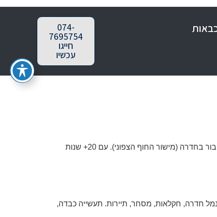
כבאות
074-
7695754
חייגו
עכשיו
מציעה את כל שירותי הבטיחות והכיבוי לעסקים, מפעלים ומבני ציבור בחדרה (מישור החוף הצפוני). עם 20+ שנות
ת חדרה), נמל חדרה, חקלאות, מסחר, תיירות. תעשייה כבדה,