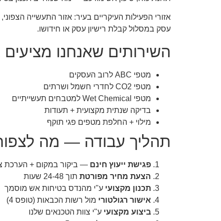
אזורי הפעילות העיקריים בעיר: אזור התעשייה הצפוני
עסק במסלול קבלת רישיון עסק או חידושו.
השירותים שאנחנו מציעים 
מטפי ABC לרוב העסקים
מטפי CO2 לחדרי חשמל ושרתים
מטפי Wet Chemical למטבחים תעשייתיים
בדיקה שנתית מקצועית + תעודות
מילוי + החלפת מטפים פגי תוקף
תהליך עבודה — מה לצפות
פגישת ייעוץ חינם
— ביקור במקום + הערכת צ
הצעת מחיר מפורטת
תוך 24-48 שעות
תכנון מקצועי
ע"י מהנדס בטיחות אש מוסמך
אישור רגולטורי
מול רשות הכבאות (טופס 4)
ביצוע מקצועי
ע"י צוות הטכנאים שלנו