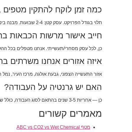
כמה זמן לוקח להתקין מטפים 
תלוי בגודל הפרויקט. עסק קטן: 2-4 שבועות. מבנה בינוני: 4-8 שבועות. פרויקט גדול: 2-4 חודשים.
חייב אישור מרשות הכבאות ב
כן, לכל עסק מסחרי/תעשייתי. אנחנו מטפלים בכל ההל
איזה אזורים אנחנו משרתים ב
אזור התעשייה הצפוני, גבעת אולגה, מרכז העיר, נמל 
האם יש גרנטיה על העבודה?
כן — אחריות 3-5 שנים בהתאם לסוג העבודה, כולל שירות שטח חינם בתקופת האחריות.
מאמרים קשורים
מטף ABC vs CO2 vs Wet Chemical