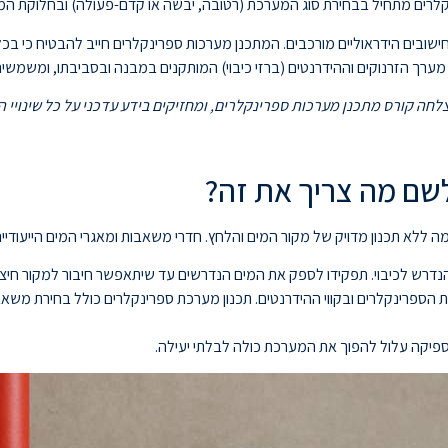
קלרים מתחיל בבחירת סוג המערכת (רטובה, יבשה או קדם-פעולה) ובחלוקת המבנ
ות כיבוי מים אוטומטיות כפוף לתקן 1596 ומחייב חישובים הידראוליים מורכבים. המתכנן מערכות ספרינקלרי
ערך הזרנוקים וההידרנטים (ברזי כיבוי) המותקנים במבנה ובסביבתו, ומשמשים א
חה קורס מתכנן מערכות ספרינקלרים, ומחזיקים בידע עדכני על כל שינויי ה
לשם מה צריך את זה?
 ללא תכנון מדויק של מקור המים והלחץ. חדרי משאבות ומאגרי המים הייעודיי
נדרש לכיבוי. תפקידו לספק את המים הנדרשים עד שיתאפשר חיבור למקור חיצונ
הספרינקלרים ובקווי ההידרנטים. תכנון מערכת ספרינקלרים כולל בחירת משא
 ספיקה עלול להפוך את המערכת כולה לבלתי יעילה.