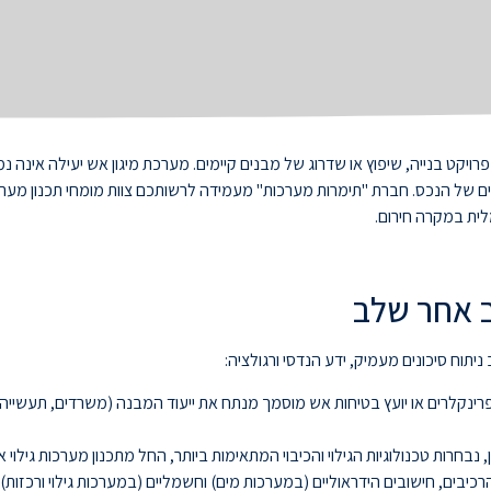
ויקט בנייה, שיפוץ או שדרוג של מבנים קיימים. מערכת מיגון אש יעילה אינה 
ים של הנכס. חברת "תימרות מערכות" מעמידה לרשותכם צוות מומחי תכנון מערכ
לית במקרה חירום.
ב אחר שלב
תוח סיכונים מעמיק, ידע הנדסי ורגולציה:
רינקלרים או יועץ בטיחות אש מוסמך מנתח את ייעוד המבנה (משרדים, תעשייה, מג
נבחרות טכנולוגיות הגילוי והכיבוי המתאימות ביותר, החל מתכנון מערכות גילוי א
כיבים, חישובים הידראוליים (במערכות מים) וחשמליים (במערכות גילוי ורכזות).