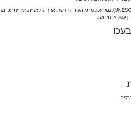
אזורי הפעילות העיקריים בעיר: העיר העתיקה (אתר UNESCO), נמל עכו, מרכז העיר החדשה, א
 עסק או חידושו.
בעכו
רכים