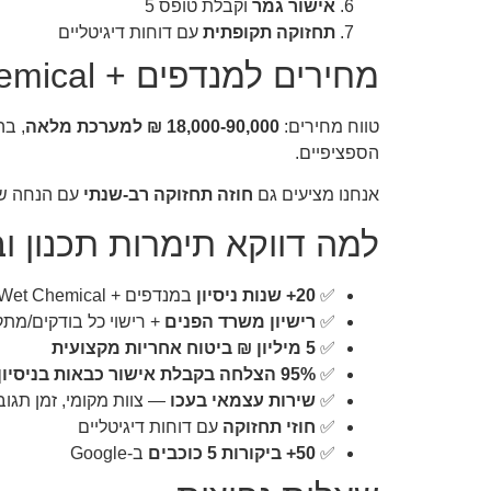
אישור גמר
וקבלת טופס 5
תחזוקה תקופתית
עם דוחות דיגיטליים
מחירים למנדפים + Wet Chemical בעכו
טווח מחירים:
18,000-90,000 ₪ למערכת מלאה
, ב
הספציפיים.
אנחנו מציעים גם
חוזה תחזוקה רב-שנתי
עם הנחה של 15-25% מהמחיר השנתי — מתאים לעסקים שרוצים לסגור את נושא הבטיחות ל
למה דווקא תימרות תכנון וב
✅
20+ שנות ניסיון
במנדפים + Wet Chemical ובכל תחומי בטיחות האש
✅
רישיון משרד הפנים
+ רישוי כל בודקים/מתק
✅
5 מיליון ₪ ביטוח אחריות מקצועית
✅
95% הצלחה בקבלת אישור כבאות בניסיון ראשון
✅
שירות עצמאי בעכו
— צוות מקומי, זמן תגו
✅
חוזי תחזוקה
עם דוחות דיגיטליים
✅
50+ ביקורות 5 כוכבים
ב-Google