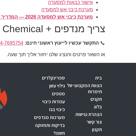
אישור כבאות למסעדה
מערכת כיבוי אש למסעדה
מערכת כיבוי אש למסעדה 2026 — המדריך המקיף
צריך מנדפים + Wet Chemical בעכו?
📞
התקשר עכשיו לייעוץ ראשוני חינם:
4-7695754
או השאר פרטים והנציג שלנו יחזור אליך תוך שעה.
בית
ספרינקלרים
הצוות המקצועי של
גילוי עשן
תימרות
מטפים
תקנים
עמדות כיבוי
בלוג
כיבוי בגז
הצהרת נגישות
מערכות מנדפים
צור קשר
בדיקות ותחזוקה
תקנון
חשמל