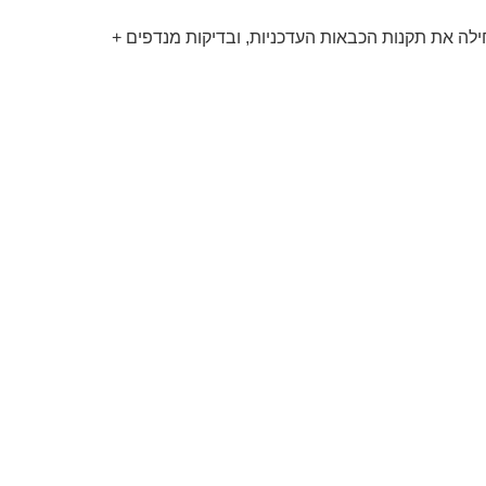
זור התעשייה. עיריית עכו מחילה את תקנות הכבאות העדכניות, ובדיקות מנדפים +