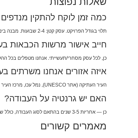
שאלות נפוצות
כמה זמן לוקח להתקין מנדפים + Wet Chemical בע
תלוי בגודל הפרויקט. עסק קטן: 2-4 שבועות. מבנה בינוני: 4-8 שבועות. פרויקט גדול: 2-4 חודשים.
חייב אישור מרשות הכבאות בע
כן, לכל עסק מסחרי/תעשייתי. אנחנו מטפלים בכל ההלי
איזה אזורים אנחנו משרתים בע
העיר העתיקה (אתר UNESCO), נמל עכו, מרכז העיר החדשה, אזור התעשייה + כל סביבת עכו. אנחנו פעילים בכל הגליל המערבי.
האם יש גרנטיה על העבודה?
כן — אחריות 3-5 שנים בהתאם לסוג העבודה, כולל שירות שטח חינם בתקופת האחריות.
מאמרים קשורים