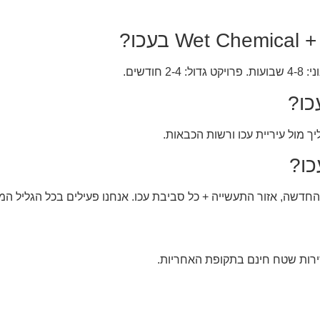
כו?
כו?
ך מול עיריית עכו ורשות הכבאות.
כו?