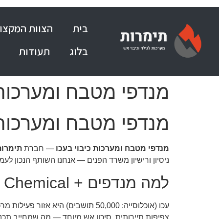
בית
הצוות המקצוע
בלוג
תעודות
מנדפי מטבח ומערכות
מנדפי מטבח ומערכות
מנדפי מטבח ומערכות כיבוי בעכו
— חברת
תימרות
ניסיון ורישיון משרד הפנים — אנחנו השותף הנכון לע
למה מנדפים + Wet Chemical חשובה דווקא בעכו?
עכו (אוכלוסייה: 50,000 תושבים) הי
צפיפות תיירותית, סיכון אש מיוחד — מה שמחייב תכנו