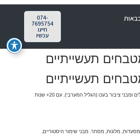
כבאות
074-
7695754
חייגו
עכשיו
טבחים תעשייתיים
טבחים תעשייתיים
מציעה את כל שירותי הבטיחות והכיבוי לעסקים, מפעלים ומבני ציבור בעכו (הגליל המערבי). עם 20+ שנות
דייגים, מסעדות, מלונות, מסחר. מבני שימור היסטוריים,