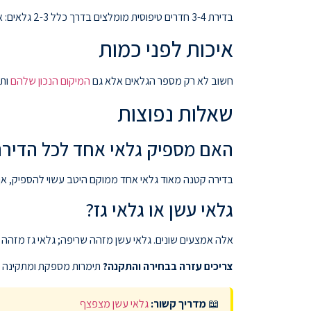
בדירת 3-4 חדרים טיפוסית מומלצים בדרך כלל 2-3 גלאים: אחד באזור חדרי השינה, אחד בסלון, ובמידת הצורך נוסף במסדרון. בבית פרטי דו-קומתי יש להוסיף גלאי בכל קומה ובראש גרם המדרגות.
איכות לפני כמות
חשוב לא רק מספר הגלאים אלא גם
המיקום הנכון שלהם
ותק
שאלות נפוצות
האם מספיק גלאי אחד לכל הדיר
בדירה קטנה מאוד גלאי אחד ממוקם היטב עשוי להספיק, אך ב
גלאי עשן או גלאי גז?
אלה אמצעים שונים. גלאי עשן מזהה שריפה; גלאי גז מזהה ד
צריכים עזרה בבחירה והתקנה?
תימרות מספקת ומתקינה גלא
📖
מדריך קשור:
גלאי עשן מצפצף