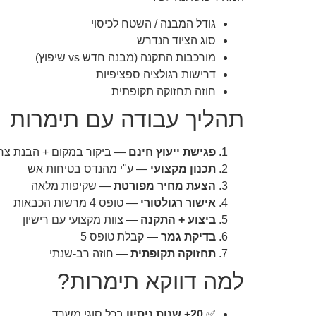
גודל המבנה / השטח לכיסוי
סוג הציוד הנדרש
מורכבות התקנה (מבנה חדש vs שיפוץ)
דרישות רגולציה ספציפיות
חוזה תחזוקה תקופתית
תהליך עבודה עם תימרות
פגישת ייעוץ חינם
— ביקור במקום + הבנת צר
תכנון מקצועי
— ע"י מהנדס בטיחות אש
הצעת מחיר מפורטת
— שקיפות מלאה
אישור רגולטורי
— טופס 4 מרשות הכבאות
ביצוע + התקנה
— צוות מקצועי עם רישיון
בדיקת גמר
— קבלת טופס 5
תחזוקה תקופתית
— חוזה רב-שנתי
למה דווקא תימרות?
✅
20+ שנות ניסיון
בכל סוגי משרד