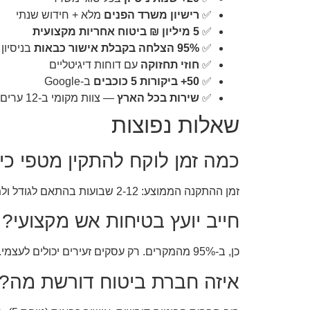
✅
רישיון משרד הפנים
מלא + חידוש שנתי
✅
5 מיליון ₪ ביטוח אחריות מקצועית
✅
95% הצלחה בקבלת אישור כבאות
בניסיון 
✅
חוזי תחזוקה
עם דוחות דיגיטליים
✅
50+ ביקורות 5 כוכבים
ב-Google
✅
שירות בכל הארץ
— צוות מקומי ב-12 ערים
שאלות נפוצות
כמה זמן לוקח להתקין מטפי כי
זמן ההתקנה הממוצע: 2-12 שבועות בהתאם לגודל ולמורכבות. עסק קטן: 2-4 שבועות. מבנה גדול: 8-12 שבועות.
חייב יועץ בטיחות אש מקצועי?
כן, ב-95% מהמקרים. רק עסקים זעירים יכולים לעצמי. יועץ מקצועי = הצלחה בניסיון ראשון.
איזה חברת ביטוח דורשת מה?