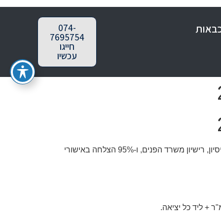
כבאות
074-
7695754
חייגו
עכשיו
— תימרות תכנון וביצוע מתמחה בפתרונות בטיחות אש מותאמים אישית למשרד. עם 20+ שנות ניסיון, רישיון משרד הפנים, ו-95% הצלחה באישורי