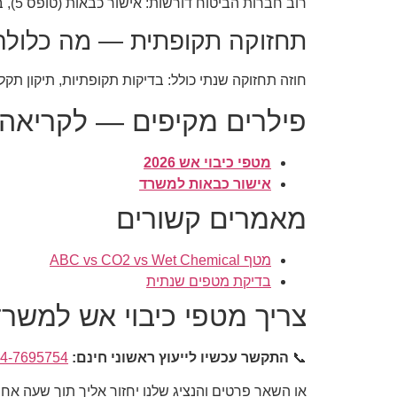
רוב חברות הביטוח דורשות: אישור כבאות (טופס 5), בדיקה שנתית (טופס 7), והדרכת עובדים. ללא — לא משלמים בנזק.
תחזוקה תקופתית — מה כלולה
חוזה תחזוקה שנתי כולל: בדיקות תקופתיות, תיקון תקלו
פילרים מקיפים — לקריאה
מטפי כיבוי אש 2026
אישור כבאות למשרד
מאמרים קשורים
מטף ABC vs CO2 vs Wet Chemical
בדיקת מטפים שנתית
צריך מטפי כיבוי אש למשר
📞
התקשר עכשיו לייעוץ ראשוני חינם:
4-7695754
או השאר פרטים והנציג שלנו יחזור אליך תוך שעה אחת