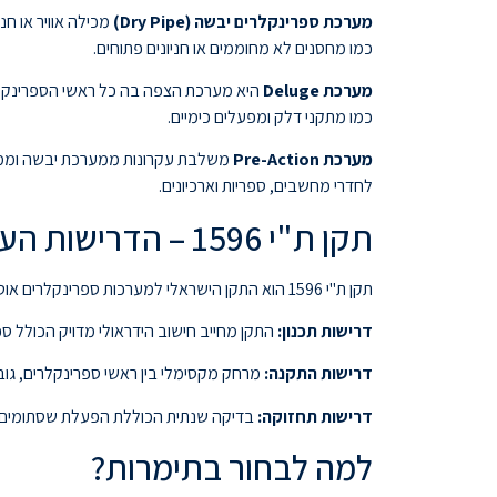
מערכת ספרינקלרים יבשה (Dry Pipe)
מכילה אוויר או ח
כמו מחסנים לא מחוממים או חניונים פתוחים.
מערכת Deluge
היא מערכת הצפה בה כל ראשי הספרינקלרי
כמו מתקני דלק ומפעלים כימיים.
מערכת Pre-Action
משלבת עקרונות ממערכת יבשה וממערכ
לחדרי מחשבים, ספריות וארכיונים.
תקן ת"י 1596 – הדרישות העיקריות
תקן ת"י 1596 הוא התקן הישראלי למערכות ספרינקלרים אוטומטיות. התקן מגדיר את הדרישות לתכנון, התקנה ותחזוקה של מערכות ספרינקלרים בישראל.
דרישות תכנון:
התקן מחייב חישוב הידראולי מדויק הכולל ס
דרישות התקנה:
מרחק מקסימלי בין ראשי ספרינקלרים, גובה מקס
דרישות תחזוקה:
בדיקה שנתית הכוללת הפעלת שסתומים, בד
למה לבחור בתימרות?