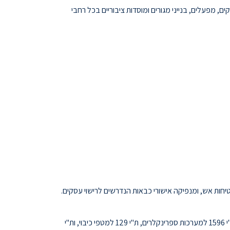
שנה. אנחנו מספקים פתרונות מקצועיים לעסקים, מפעלים, בנייני מגורים ומוסדות ציבוריים בכל רחבי
ות אש, ומנפיקה אישורי כבאות הנדרשים לרישוי עסקים.
מפתח ומעדכן את התקנים הישראליים בתחום בטיחות אש. תקנים מרכזיים כוללים: ת"י 1220 למערכות גילוי אש, ת"י 1596 למערכות ספרינקלרים, ת"י 129 למטפי כיבוי, ות"י