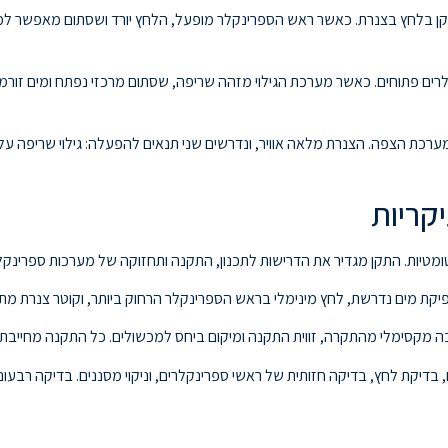
נקן בלחץ בצנרת. כאשר ראש הספרינקלר מופעל, הלחץ יורד ושסתום מאפשר למ
ם פתוחים. כאשר מערכת הגילוי מזהה שריפה, שסתום מרכזי נפתח ומים זורמים
ת הצפה. הצנרת מלאה אוויר, ונדרשים שני תנאים להפעלה: גילוי שריפה על 
פיקת מים נדרשת, לחץ מינימלי בראש הספרינקלר הרחוק ביותר, וקוטר צנרת מתא
ימלי מהתקרה, זווית התקנה ומיקום ביחס למכשולים. כל התקנה מחייבת בדיקת לחץ הידר
יקת לחץ, בדיקה חזותית של ראשי ספרינקלרים, וניקוי מסננים. בדיקה רבעונ