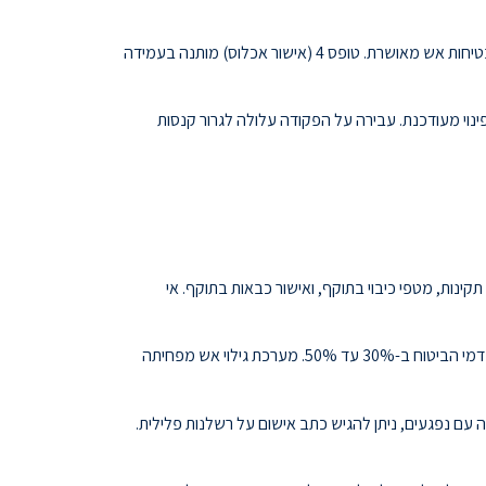
מגדיר דרישות בטיחות אש עבור מבנים חדשים ומבנים עוברים שינוי ייעוד. כל בקשה להיתר בנייה חייבת לכלול תכנית בטיחות אש מאושרת. טופס 4 (אישור אכלוס) מותנה בעמידה
ינוי מעודכנת. עבירה על הפקודה עלולה לגרור קנסות
קינות, מטפי כיבוי בתוקף, ואישור כבאות בתוקף. אי
התקנת מערכות בטיחות אש מתקדמות מזכה בהנחות משמעותיות בדמי הביטוח. מערכת ספרינקלרים יכולה להפחית את דמי הביטוח ב-30% עד 50%. מערכת גילוי אש מפחיתה
עם נפגעים, ניתן להגיש כתב אישום על רשלנות פלילית.