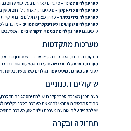
ספרינקלרים לצינון
– מיועדים לאזורים בעלי עומס חום גבוה 
ספרינקלרים פריאקשן
– פועלים רק לאחר גילוי חום ועשן 
ספרינקלר צידי נסתר
– פתרון מצוין לחללים צרים או קירות ח
ספרינקלרים שקועים
ו־
ספרינקלרים סמויים
– מיועדים למ
קיימים גם
ספרינקלרים לבנים
או
דקורטיביים
, המשלבים מ
מערכות מתקדמות
במקומות בהם תנאי הסביבה קיצוניים, נדרש פתרון הנדסי מו
מערכת ספרינקלרים יבשה
פועלת באמצעות אוויר דחוס במק
לעומתה,
מערכת מיסט ספרינקלרים
משתמשת בטיפות מים מ
שיקולים תכנוניים
בעת תכנון מערכת ספרינקלרים יש להתייחס לגובה התקרה, סו
מהנדס הבטיחות אחראי להתאמת מערכת הספרינקלרים לפי דרישות התקן NFPA 13 או ת"י 1596, תוך חישוב 
יש להקפיד על תיאום עם מערכת גילוי האש, מערכת החשמל ומערכת ניהול הבניין (BMS), כדי
תחזוקה ובקרה