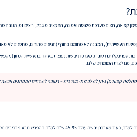
ת?
יכון קפיאה, רוצים מערכת פשוטה ואמינה, התקציב מוגבל, ורוצים זמן תגובה מה
קפיאות תעשייתיות), המבנה לא מחומם בחורף (חניונים פתוחים, מחסנים לא מאוו
ספרינקלרים רטובות. מערכות יבשות נפוצות בעיקר בתעשיית המזון (מקפיאות ו
 פנו לצוות המומחים שלנו.
לקת קפואים) ניתן לשלב שתי מערכות – רטובה לשטחים הממוזגים ויבשה למק
עלות התקנת מערכת ספרינקלרים רטובה נעה בין 30-65 ש"ח למ"ר, בעוד מע