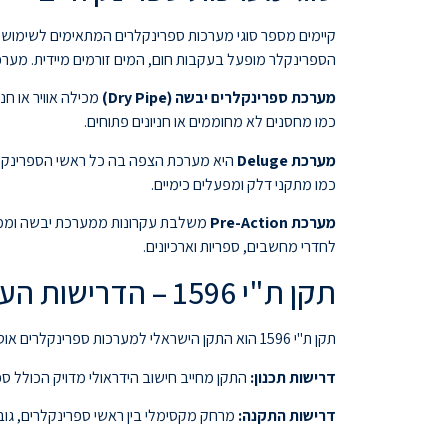
קיימים מספר סוגי מערכות ספרינקלרים המתאימים לשימושים
הספרינקלר מופעל בעקבות חום, המים זורמים מיידית. מערכת ז
מערכת ספרינקלרים יבשה (Dry Pipe)
מכילה אוויר או ח
כמו מחסנים לא מחוממים או חניונים פתוחים.
מערכת Deluge
היא מערכת הצפה בה כל ראשי הספרינקלרי
כמו מתקני דלק ומפעלים כימיים.
מערכת Pre-Action
משלבת עקרונות ממערכת יבשה וממערכ
לחדרי מחשבים, ספריות וארכיונים.
תקן ת"י 1596 – הדרישות העיקריות
תקן ת"י 1596 הוא התקן הישראלי למערכות ספרינקלרים אוטומטיות. התקן מגדיר את הדרישות לתכנון, התקנה ותחזוקה של מערכות ספרינקלרים בישראל.
דרישות תכנון:
התקן מחייב חישוב הידראולי מדויק הכולל ס
דרישות התקנה:
מרחק מקסימלי בין ראשי ספרינקלרים, גובה מקס