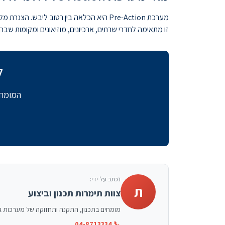
מערכת Pre-Action היא הכלאה בין רטוב 
זו מתאימה לחדרי שרתים, ארכיונים, מוזיאונים ומקומות שבה
ל
המומחי
נכתב על ידי:
ת
צוות תימרות תכנון וביצוע
מומחים בתכנון, התקנה ותחזוקה של מערכות גילוי וכיבוי אש בישראל. ניסיון של למעלה מ-15 שנה,
📞 04-8713334