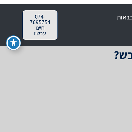
כבאות
074-
7695754
חייגו
עכשיו
בש?