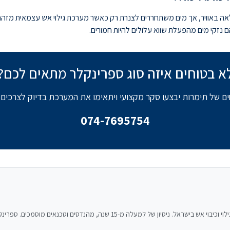
ליבש. הצנרת מלאה באוויר, אך מים משתחררים לצנרת רק כאשר מערכת גילוי אש עצמאי
ם נזקי מים מהפעלת שווא עלולים להיות חמורים.
א בטוחים איזה סוג ספרינקלר מתאים לכם?
ם של תימרות יבצעו סקר מקצועי ויתאימו את המערכת בדיוק לצרכים
074-7695754
 מהנדסים וטכנאים מוסמכים. ספרינקלרים, גילוי עשן, מטפים, כיבוי בגז ואישורי כבאות.