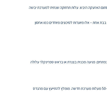
שסתום האזעקה היבש. עלות תחזוקה שנתית למערכת יבשה
ומערכות Deluge שמפעילות את כל ראשי הספרינקלרים בבת אחת – אלו מיועדות לסיכונים מיוחדים כמו אחסון
נפתחים. פגיעה מכנית בצנרת או בראש ספרינקלר עלולה
כן, אך זו עבודה מורכבת ויקרה. יש להוסיף מדחס אוויר, להחליף את שסתום האזעקה, ולוודא שהצנרת מותאמת. העלות יכולה להגיע ל-50-70% מעלות מערכת חדשה. מומלץ להתייעץ עם מהנדס