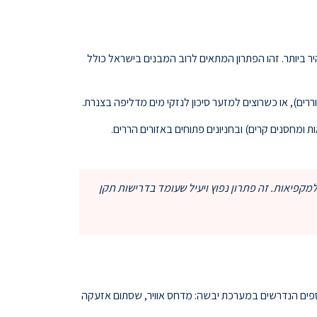
יר ביותר. זהו הפתרון המתאים לרוב המבנים בישראל כולל
ררים), או כשרוצים למזער סיכון לנזקי מים מדליפה בצנרת.
מחסנים קרים) ובחניונים פתוחים באזורים הררים.
פיאות. זה פתרון נפוץ ויעיל שעומד בדרישות תקן
רכת יבשה עולה 45-95 ש"ח למ"ר. ההפרש נובע מרכיבים נוספים הנדרשים במערכת יבשה: מדחס אוויר, שסתום אזעקה